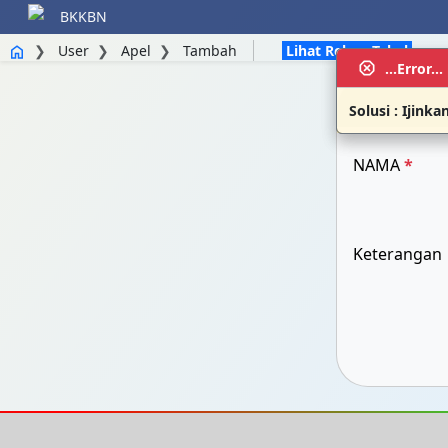
BKKBN
User
Apel
Tambah
Lihat Rekap Tabel
home
dangerous
dangerous
...Error..
...Error..
Solusi : Ijink
Solusi : Ijink
NAMA
*
Keterangan