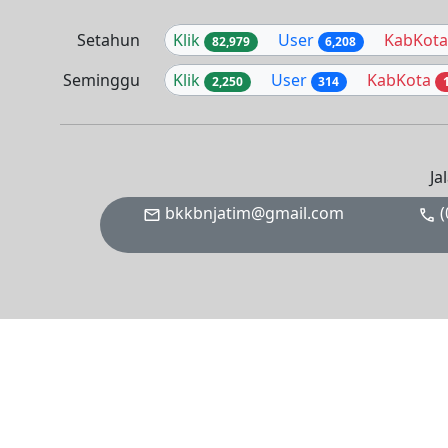
Setahun
Klik
User
KabKot
82,979
6,208
Seminggu
Klik
User
KabKota
2,250
314
Ja
bkkbnjatim@gmail.com
(
mail
phone