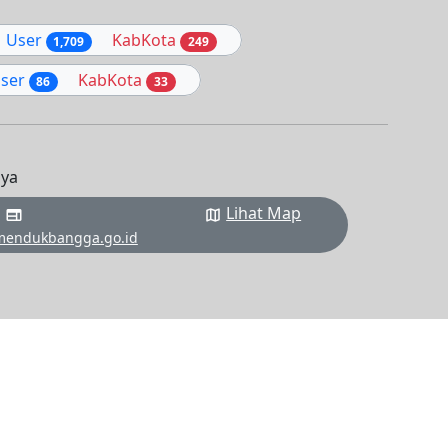
User
KabKota
1,709
249
ser
KabKota
86
33
aya
Lihat Map
web
map
emendukbangga.go.id