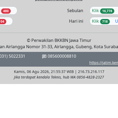
a
Sebulan
Klik
480
16,778
Hari ini
Klik
U
104
718
© Perwakilan BKKBN Jawa Timur
lan Airlangga Nomor 31-33, Airlangga, Gubeng, Kota Surab
031) 5022331
085600008810
chat
https://jatim.k
Kamis, 06 Agu 2026, 21:55:37 WIB | 216.73.216.117
Jika terdapat kendala Teknis, hub WA 0856-4828-2327