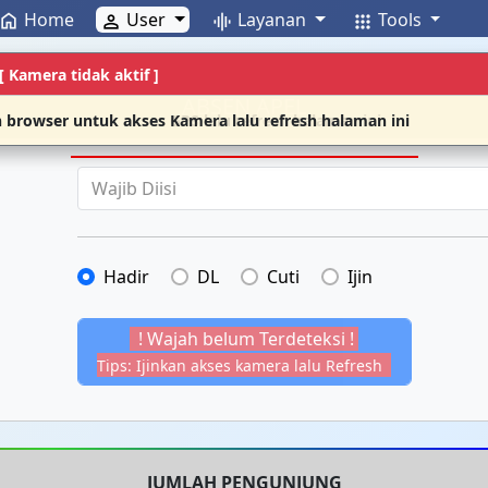
Home
User
Layanan
Tools
home
person
graphic_eq
apps
. [ GPS tidak aktif ]
. [ Kamera tidak aktif ]
ABSEN APEL
an browser untuk akses GPS lalu refresh halaman ini
an browser untuk akses Kamera lalu refresh halaman ini
Wajib Diisi
Hadir
DL
Cuti
Ijin
! Wajah belum Terdeteksi !
Tips: Ijinkan akses kamera lalu Refresh
JUMLAH PENGUNJUNG